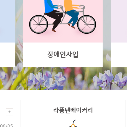
장애인사업
라퐁텐베이커리
08/05